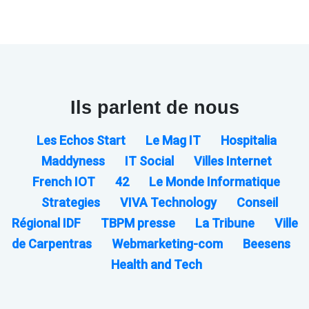
Ils parlent de nous
Les Echos Start
Le Mag IT
Hospitalia
Maddyness
IT Social
Villes Internet
French IOT
42
Le Monde Informatique
Strategies
VIVA Technology
Conseil
Régional IDF
TBPM presse
La Tribune
Ville
de Carpentras
Webmarketing-com
Beesens
Health and Tech